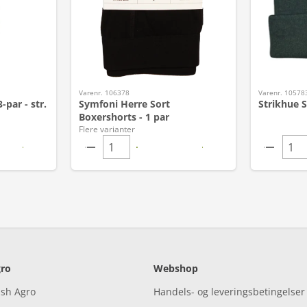
Varenr. 106378
Varenr. 10578
par - str.
Symfoni Herre Sort
Strikhue 
Boxershorts - 1 par
Flere varianter
ro
Webshop
ish Agro
Handels- og leveringsbetingelser