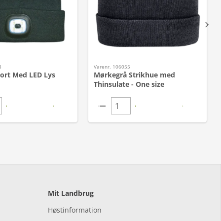
3
Varenr. 106055
Sort Med LED Lys
Mørkegrå Strikhue med
Thinsulate - One size
Mit Landbrug
Høstinformation