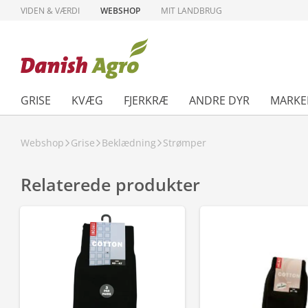
VIDEN & VÆRDI
WEBSHOP
MIT LANDBRUG
GRISE
KVÆG
FJERKRÆ
ANDRE DYR
MARKE
Webshop
Grise
Beklædning
Strømper
Relaterede produkter