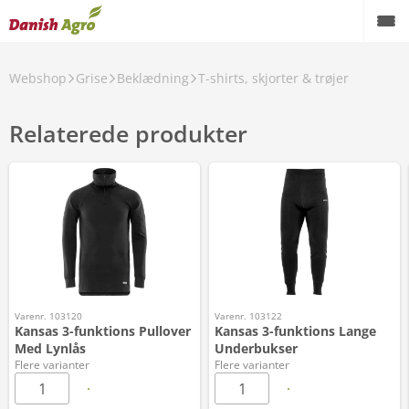
Webshop
Grise
Beklædning
T-shirts, skjorter & trøjer
Relaterede produkter
Varenr. 103120
Varenr. 103122
Kansas 3-funktions Pullover
Kansas 3-funktions Lange
Med Lynlås
Underbukser
Flere varianter
Flere varianter