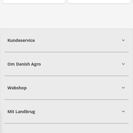
Kundeservice
7215 8000
Om Danish Agro
Webshop
Mit Landbrug
Danish
Alle priser er i DKK ekskl. moms
Agro
sælger
både