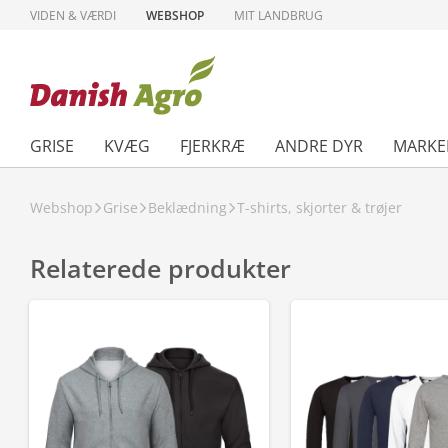
VIDEN & VÆRDI
WEBSHOP
MIT LANDBRUG
GRISE
KVÆG
FJERKRÆ
ANDRE DYR
MARKE
Webshop
Grise
Beklædning
T-shirts, skjorter & trøjer
Relaterede produkter