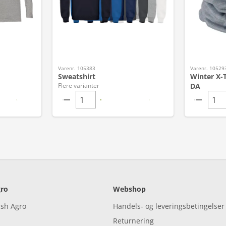
Varenr. 105383
Varenr. 10529
Sweatshirt
Winter X-
Flere varianter
DA
ro
Webshop
ish Agro
Handels- og leveringsbetingelser
Returnering