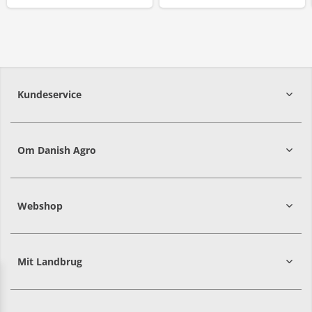
Kundeservice
7215 8000
Om Danish Agro
Webshop
Mit Landbrug
Danish
Alle priser er i DKK ekskl. moms
Agro
sælger
både