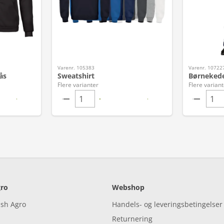
Varenr. 105383
Varenr. 10722
ås
Sweatshirt
Børnekede
Flere varianter
Flere variant
ro
Webshop
ish Agro
Handels- og leveringsbetingelser
Returnering