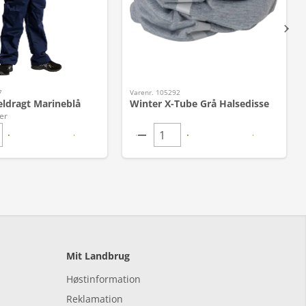
7
Varenr. 105292
ldragt Marineblå
Winter X-Tube Grå Halsedisse
er
Mit Landbrug
Høstinformation
Reklamation