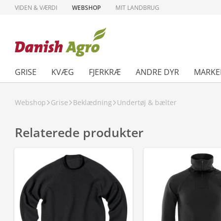
VIDEN & VÆRDI
WEBSHOP
MIT LANDBRUG
GRISE
KVÆG
FJERKRÆ
ANDRE DYR
MARKE
Webshop
Grise
Beklædning
Undertøj & bælter
Relaterede produkter