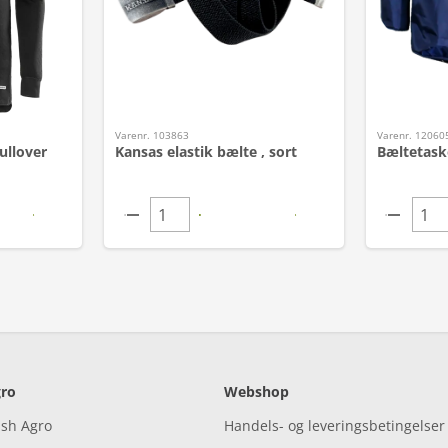
Varenr. 103863
Varenr. 12060
ullover
Kansas elastik bælte , sort
Bæltetask
ro
Webshop
ish Agro
Handels- og leveringsbetingelser