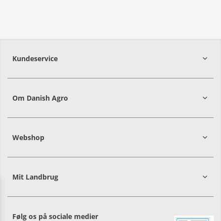
Kundeservice
7215 8000
Om Danish Agro
Webshop
Mit Landbrug
Danish
Alle priser er i DKK ekskl. moms
Agro
sælger
både
Følg os på sociale medier
til