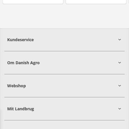
Kundeservice
7215 8000
Om Danish Agro
Webshop
Mit Landbrug
Danish
Alle priser er i DKK ekskl. moms
Agro
sælger
både