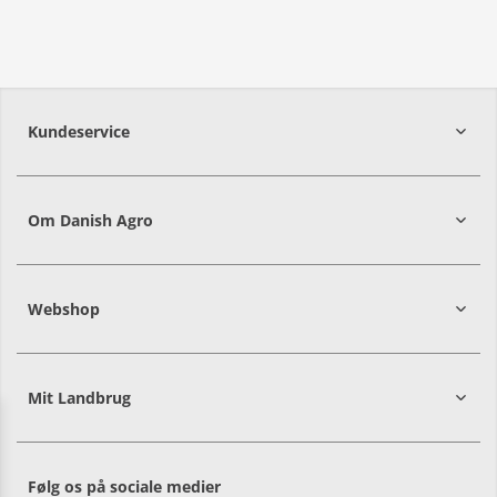
Kundeservice
7215 8000
Om Danish Agro
Webshop
Mit Landbrug
Danish
Alle priser er i DKK ekskl. moms
Agro
sælger
både
Følg os på sociale medier
til