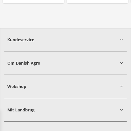
Kundeservice
7215 8000
Om Danish Agro
Webshop
Mit Landbrug
Danish
Alle priser er i DKK ekskl. moms
Agro
sælger
både