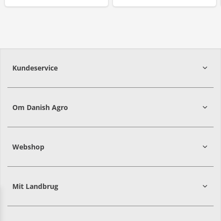
Kundeservice
7215 8000
Om Danish Agro
Webshop
Mit Landbrug
Danish
Alle priser er i DKK ekskl. moms
Agro
sælger
både