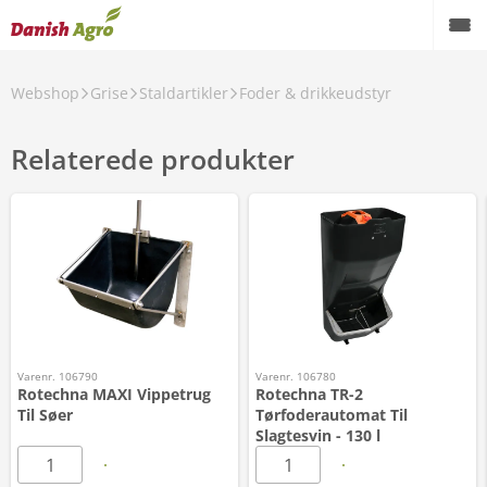
Webshop
Grise
Staldartikler
Foder & drikkeudstyr
Relaterede produkter
Varenr. 106790
Varenr. 106780
Rotechna MAXI Vippetrug
Rotechna TR-2
Til Søer
Tørfoderautomat Til
Slagtesvin - 130 l