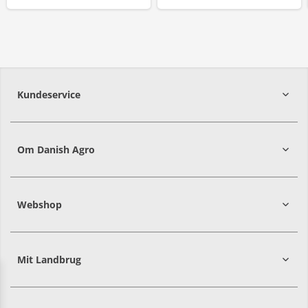
Kundeservice
7215 8000
Om Danish Agro
Webshop
Mit Landbrug
Danish
Alle priser er i DKK ekskl. moms
Agro
sælger
både