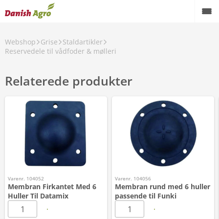
Webshop
Grise
Staldartikler
Reservedele til vådfoder & mølleri
Relaterede produkter
Varenr. 104052
Varenr. 104056
Membran Firkantet Med 6
Membran rund med 6 huller
Huller Til Datamix
passende til Funki