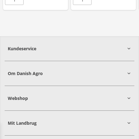
Kundeservice
7215 8000
Om Danish Agro
Webshop
Mit Landbrug
Danish
Alle priser er i DKK ekskl. moms
Agro