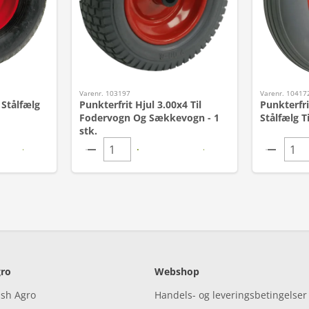
Varenr. 103197
Varenr. 10417
 Stålfælg
Punkterfrit Hjul 3.00x4 Til
Punkterfri
Fodervogn Og Sækkevogn - 1
Stålfælg Ti
stk.
ro
Webshop
ish Agro
Handels- og leveringsbetingelser