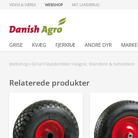
VIDEN & VÆRDI
WEBSHOP
MIT LANDBRUG
GRISE
KVÆG
FJERKRÆ
ANDRE DYR
MARKE
Webshop
Grise
Staldartikler
Vogne, blandere & beholdere
Relaterede produkter