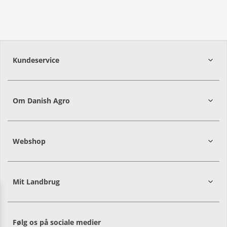
Kundeservice
7215 8000
Om Danish Agro
Webshop
Mit Landbrug
Danish
Alle priser er i DKK ekskl. moms
Agro
sælger
både
Følg os på sociale medier
til