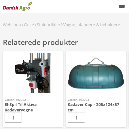
Webshop
Grise
Staldartikler
Vogne, blandere & beholdere
Relaterede produkter
Varenr. 102922
Varenr. 103703
El-Spil Til Aktiva
Kadaver Cap - 205x124x57
Kadavervogne
cm