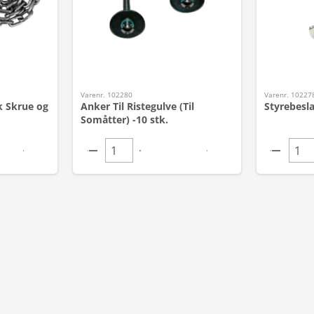
Varenr. 102280
Varenr. 10227
 Skrue og
Anker Til Ristegulve (Til
Styrebesla
Somåtter) -10 stk.