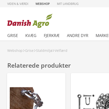
VIDEN & VÆRDI
WEBSHOP
MIT LANDBRUG
GRISE
KVÆG
FJERKRÆ
ANDRE DYR
MARKE
Webshop
Grise
Staldmiljø
Velfærd
Relaterede produkter