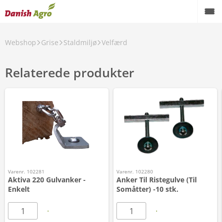
Webshop
Grise
Staldmiljø
Velfærd
Relaterede produkter
Varenr. 102281
Varenr. 102280
Aktiva 220 Gulvanker -
Anker Til Ristegulve (Til
Enkelt
Somåtter) -10 stk.