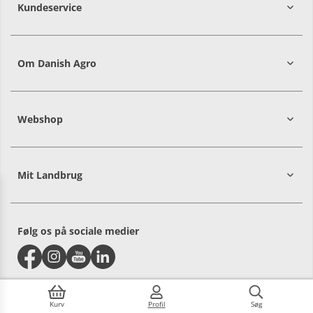
Kundeservice
7215 8000
Om Danish Agro
Webshop
Mit Landbrug
Danish
Alle priser er i DKK ekskl. moms
Agro
sælger
både
Følg os på sociale medier
til
landmænd
og
private.
Vælg
hvilken
Kurv
Profil
Søg
shop,