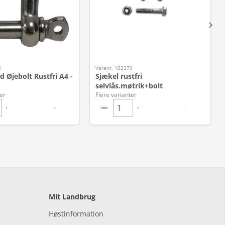
1
Varenr. 102379
 Øjebolt Rustfri A4 -
Sjækel rustfri
selvlås.møtrik+bolt
er
Flere varianter
Mit Landbrug
Høstinformation