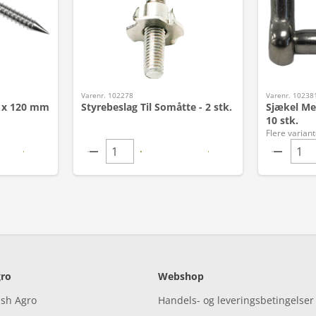
Varenr. 102278
Varenr. 10238
0 x 120 mm
Styrebeslag Til Somåtte - 2 stk.
Sjækel Med
10 stk.
Flere variant
ro
Webshop
ish Agro
Handels- og leveringsbetingelser