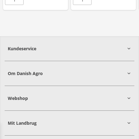
Kundeservice
7215 8000
Om Danish Agro
Webshop
Mit Landbrug
Danish
Alle priser er i DKK ekskl. moms
Agro