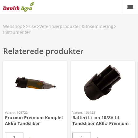
Webshop
Grise
Veterinærprodukter & Inseminering
Instrumenter
Relaterede produkter
Varenr. 106722
Varenr. 106723
Proxxon Premium Komplet
Batteri Li-ion 10/8V til
Akku Tandsliber
Tandsliber AKKU Premium