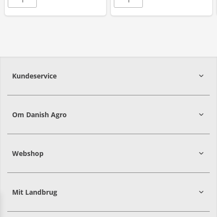
Kundeservice
7215 8000
Om Danish Agro
Webshop
Mit Landbrug
Danish
Alle priser er i DKK ekskl. moms
Agro