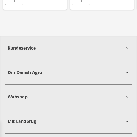
Kundeservice
7215 8000
Om Danish Agro
Webshop
Mit Landbrug
Danish
Alle priser er i DKK ekskl. moms
Agro