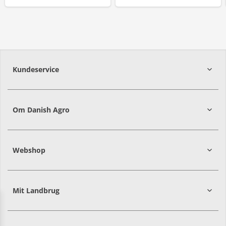
Kundeservice
7215 8000
Om Danish Agro
Webshop
Mit Landbrug
Danish
Alle priser er i DKK ekskl. moms
Agro
sælger
både