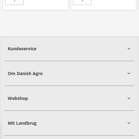
Kundeservice
7215 8000
Om Danish Agro
Webshop
Mit Landbrug
Danish
Alle priser er i DKK ekskl. moms
Agro