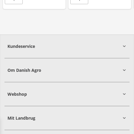
Kundeservice
7215 8000
Om Danish Agro
Webshop
Mit Landbrug
Danish
Alle priser er i DKK ekskl. moms
Agro
sælger