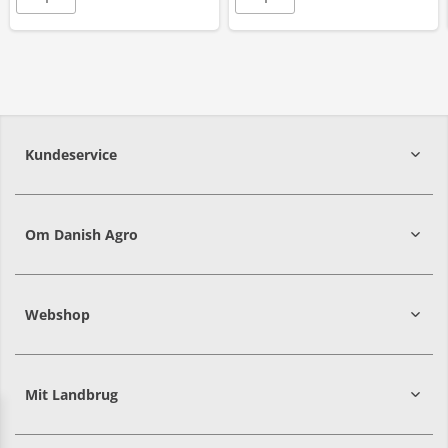
Kundeservice
7215 8000
Om Danish Agro
Webshop
Mit Landbrug
Danish
Alle priser er i DKK ekskl. moms
Agro
sælger