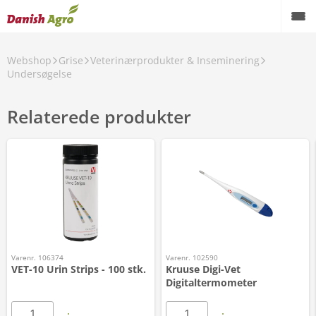
Webshop
Grise
Veterinærprodukter & Inseminering
Undersøgelse
Relaterede produkter
Varenr. 106374
Varenr. 102590
VET-10 Urin Strips - 100 stk.
Kruuse Digi-Vet
Digitaltermometer