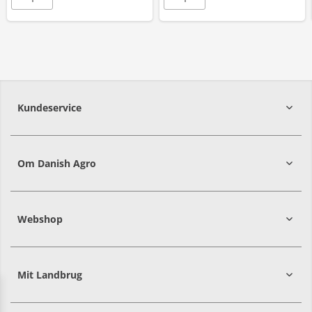
Kundeservice
7215 8000
Om Danish Agro
Webshop
Mit Landbrug
Danish
Alle priser er i DKK ekskl. moms
Agro
sælger