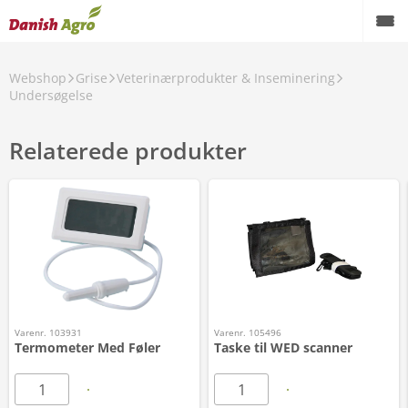
Webshop
Grise
Veterinærprodukter & Inseminering
Undersøgelse
Relaterede produkter
Varenr. 103931
Varenr. 105496
Termometer Med Føler
Taske til WED scanner