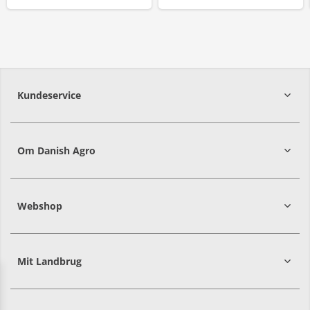
Kundeservice
7215 8000
Om Danish Agro
Webshop
Mit Landbrug
Danish
Alle priser er i DKK ekskl. moms
Agro
sælger
både