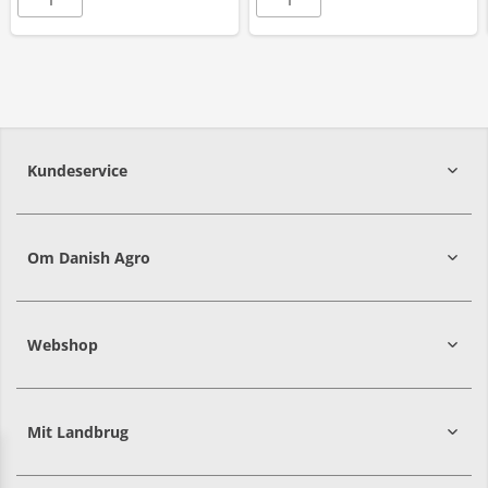
Kundeservice
7215 8000
Om Danish Agro
Webshop
Mit Landbrug
Danish
Alle priser er i DKK ekskl. moms
Agro