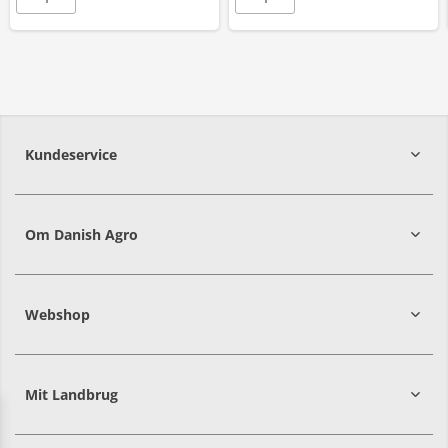
Kundeservice
7215 8000
Om Danish Agro
Webshop
Mit Landbrug
Danish
Alle priser er i DKK ekskl. moms
Agro
sælger