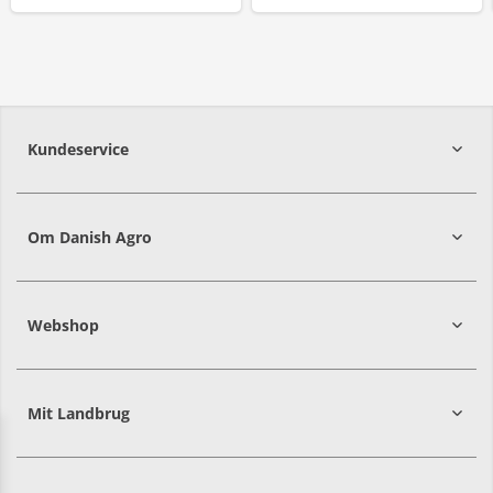
Kundeservice
7215 8000
Om Danish Agro
Webshop
Mit Landbrug
Danish
Alle priser er i DKK ekskl. moms
Agro
sælger
både