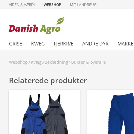
VIDEN & VÆRDI
WEBSHOP
MIT LANDBRUG
GRISE
KVÆG
FJERKRÆ
ANDRE DYR
MARKE
Webshop
Kvæg
Beklædning
Bukser & overalls
Relaterede produkter