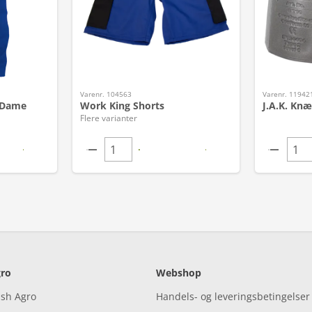
Varenr. 104563
Varenr. 11942
 Dame
Work King Shorts
J.A.K. Knæ
Flere varianter
ro
Webshop
ish Agro
Handels- og leveringsbetingelser