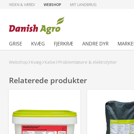
VIDEN & VÆRDI
WEBSHOP
MIT LANDBRUG
GRISE
KVÆG
FJERKRÆ
ANDRE DYR
MARKE
Webshop
Kvæg
Kalve
Problemløsere & elektrolytter
Relaterede produkter