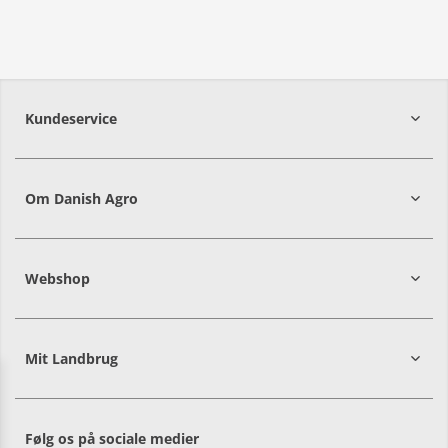
Kundeservice
7215 8000
Om Danish Agro
Webshop
Mit Landbrug
Danish
Alle priser er i DKK ekskl. moms
Agro
sælger
både
Følg os på sociale medier
til