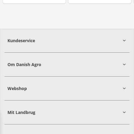
Kundeservice
7215 8000
Om Danish Agro
Webshop
Mit Landbrug
Danish
Alle priser er i DKK ekskl. moms
Agro
sælger
både