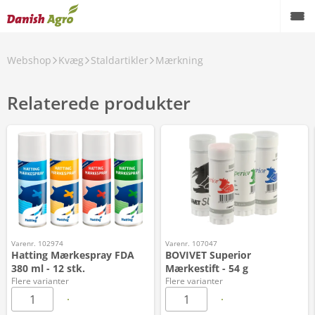
Webshop
Kvæg
Staldartikler
Mærkning
Relaterede produkter
Varenr. 102974
Varenr. 107047
Hatting Mærkespray FDA
BOVIVET Superior
380 ml - 12 stk.
Mærkestift - 54 g
Flere varianter
Flere varianter