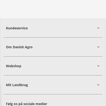
Kundeservice
7215 8000
Om Danish Agro
Webshop
Mit Landbrug
Danish
Alle priser er i DKK ekskl. moms
Agro
sælger
både
Følg os på sociale medier
til