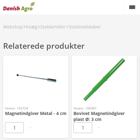
Webshop
Kvæg
Staldartikler
Staldredskaber
Relaterede produkter
Varenr. 102724
Varenr. 106987
Magnetindgiver Metal - 4 cm
Bovivet Magnetindgiver
plast Ø: 3 cm