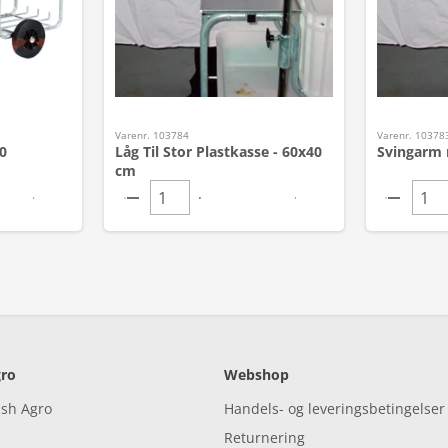
Varenr. 103784
Varenr. 10378
0
Låg Til Stor Plastkasse - 60x40
Svingarm 
cm
ro
Webshop
ish Agro
Handels- og leveringsbetingelser
Returnering