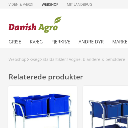
VIDEN & VÆRDI
WEBSHOP
MIT LANDBRUG
GRISE
KVÆG
FJERKRÆ
ANDRE DYR
MARKE
Webshop
Kvæg
Staldartikler
Vogne, blandere & beholdere
Relaterede produkter