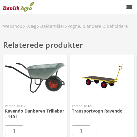
Webshop
Kvæg
Staldartikler
Vogne, blandere & beholdere
Relaterede produkter
Varenr. 104173
Varenr. 103200
Ravendo Danbøren Trillebør
Transportvogn Ravendo
- 110 l