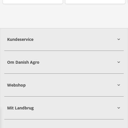
Kundeservice
7215 8000
Om Danish Agro
Webshop
Mit Landbrug
Danish
Alle priser er i DKK ekskl. moms
Agro
sælger
både