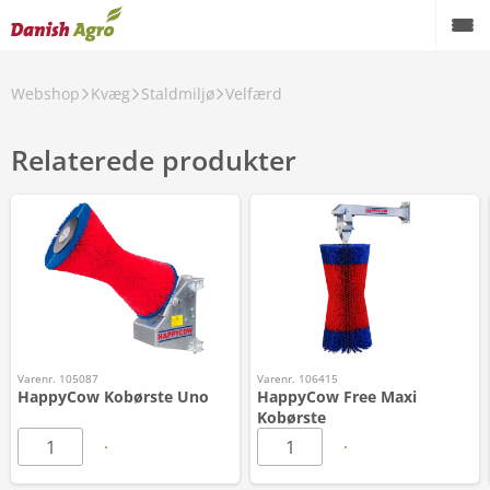
Webshop
Kvæg
Staldmiljø
Velfærd
Relaterede produkter
Varenr. 105087
Varenr. 106415
HappyCow Kobørste Uno
HappyCow Free Maxi
Kobørste