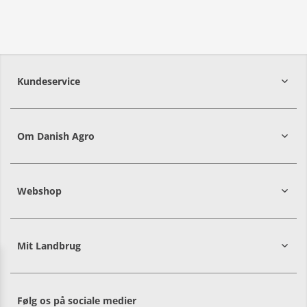
Kundeservice
7215 8000
Om Danish Agro
Webshop
Mit Landbrug
Danish
Alle priser er i DKK ekskl. moms
Agro
sælger
både
Følg os på sociale medier
til