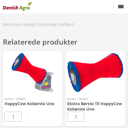
Webshop
Kvæg
Staldmiljø
Velfærd
Relaterede produkter
Varenr. 105087
Varenr. 105401
HappyCow Kobørste Uno
Ekstra Børste Til HappyCow
Kobørste Uno