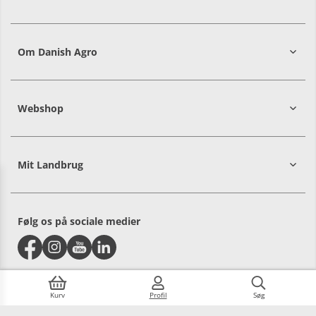
7215 8000
Om Danish Agro
Webshop
Mit Landbrug
Danish
Alle priser er i DKK ekskl. moms
Agro
sælger
både
Følg os på sociale medier
til
landmænd
og
private.
Vælg
hvilken
Kurv
Profil
Søg
shop,
du