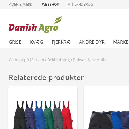
VIDEN & VÆRDI
WEBSHOP
MIT LANDBRUG
GRISE
KVÆG
FJERKRÆ
ANDRE DYR
MARKE
Webshop
Marken
Beklædning
Bukser & overalls
Relaterede produkter