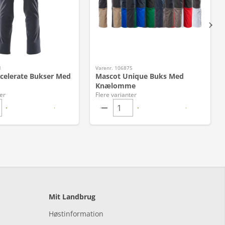
1
Varenr. 106875
celerate Bukser Med
Mascot Unique Buks Med
Knælomme
er
Flere varianter
Mit Landbrug
Høstinformation