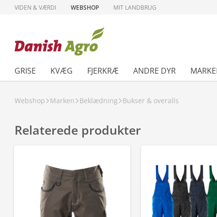
VIDEN & VÆRDI
WEBSHOP
MIT LANDBRUG
GRISE
KVÆG
FJERKRÆ
ANDRE DYR
MARKE
Webshop
Marken
Beklædning
Bukser & overalls
Relaterede produkter