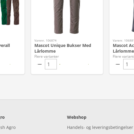
Varenr. 106874
Varenr. 10688
erall
Mascot Unique Bukser Med
Mascot Ac
Lårlomme
Lårlomme
Flere varianter
Flere variant
ro
Webshop
ish Agro
Handels- og leveringsbetingelser