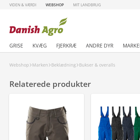
VIDEN & VÆRDI
WEBSHOP
MIT LANDBRUG
GRISE
KVÆG
FJERKRÆ
ANDRE DYR
MARKE
Webshop
Marken
Beklædning
Bukser & overalls
Relaterede produkter