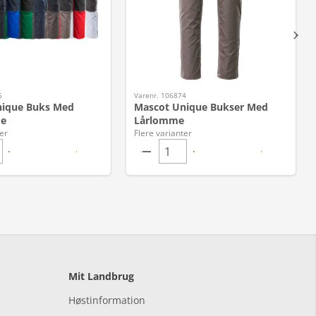
5
Varenr. 106874
nique Buks Med
Mascot Unique Bukser Med
e
Lårlomme
er
Flere varianter
Mit Landbrug
Høstinformation