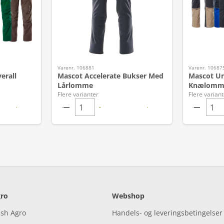
Varenr. 106881
Varenr. 10687
erall
Mascot Accelerate Bukser Med
Mascot U
Lårlomme
Knælomm
Flere varianter
Flere variant
ro
Webshop
ish Agro
Handels- og leveringsbetingelser