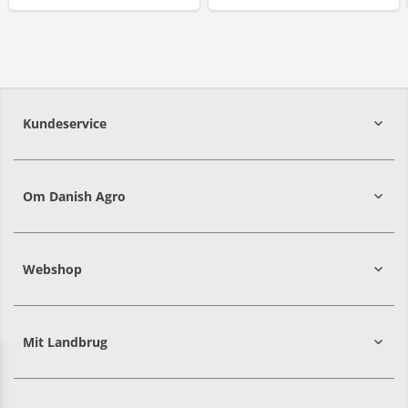
Kundeservice
7215 8000
Om Danish Agro
Webshop
Mit Landbrug
Danish
Alle priser er i DKK ekskl. moms
Agro
sælger
både