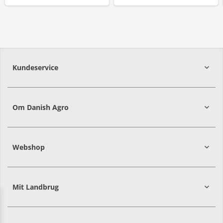
Kundeservice
7215 8000
Om Danish Agro
Webshop
Mit Landbrug
Danish
Alle priser er i DKK ekskl. moms
Agro
sælger
både