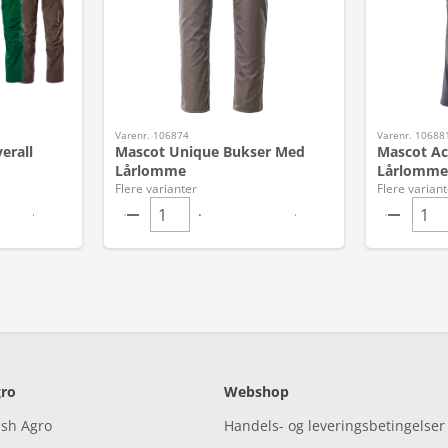
Varenr. 106874
Varenr. 10688
erall
Mascot Unique Bukser Med
Mascot Ac
Lårlomme
Lårlomme
Flere varianter
Flere variant
ro
Webshop
ish Agro
Handels- og leveringsbetingelser