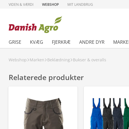
VIDEN & VÆRDI
WEBSHOP
MIT LANDBRUG
GRISE
KVÆG
FJERKRÆ
ANDRE DYR
MARKE
Webshop
Marken
Beklædning
Bukser & overalls
Relaterede produkter