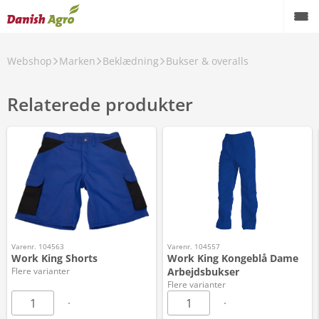
Webshop
Marken
Beklædning
Bukser & overalls
Relaterede produkter
Varenr. 104563
Varenr. 104557
Work King Shorts
Work King Kongeblå Dame
Flere varianter
Arbejdsbukser
Flere varianter