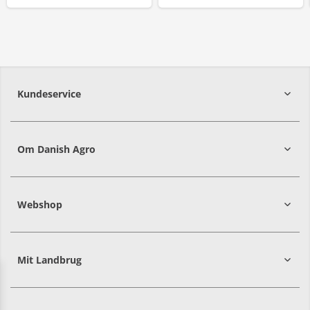
Kundeservice
7215 8000
Om Danish Agro
Webshop
Mit Landbrug
Danish
Alle priser er i DKK ekskl. moms
Agro
sælger
både