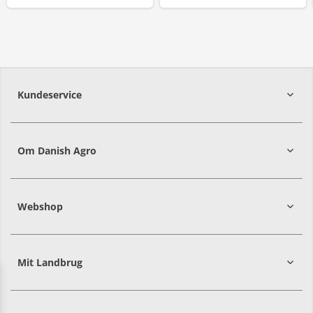
Kundeservice
7215 8000
Om Danish Agro
Webshop
Mit Landbrug
Danish
Alle priser er i DKK ekskl. moms
Agro
sælger
både