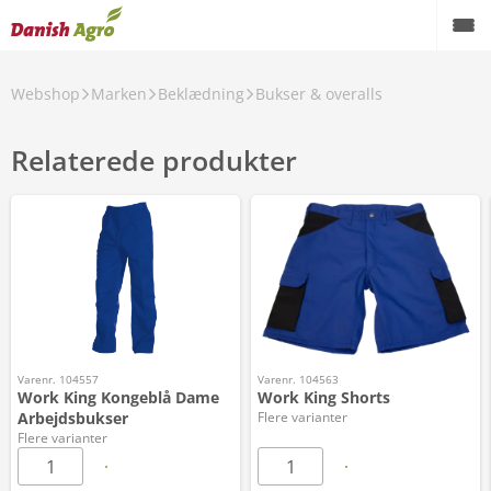
Webshop
Marken
Beklædning
Bukser & overalls
Relaterede produkter
Varenr. 104557
Varenr. 104563
Work King Kongeblå Dame
Work King Shorts
Arbejdsbukser
Flere varianter
Flere varianter