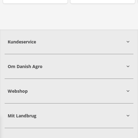
Kundeservice
7215 8000
Om Danish Agro
Webshop
Mit Landbrug
Danish
Alle priser er i DKK ekskl. moms
Agro
sælger
både