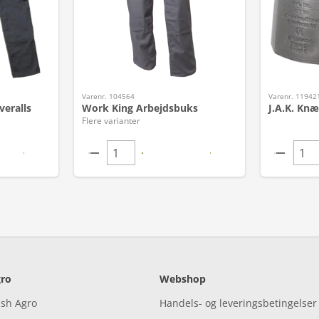
Varenr. 104564
Varenr. 11942
veralls
Work King Arbejdsbuks
J.A.K. Knæ
Flere varianter
ro
Webshop
ish Agro
Handels- og leveringsbetingelser