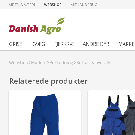
VIDEN & VÆRDI
WEBSHOP
MIT LANDBRUG
GRISE
KVÆG
FJERKRÆ
ANDRE DYR
MARKE
Webshop
Marken
Beklædning
Bukser & overalls
Relaterede produkter