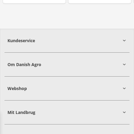
Kundeservice
7215 8000
Om Danish Agro
Webshop
Mit Landbrug
Danish
Alle priser er i DKK ekskl. moms
Agro
sælger
både